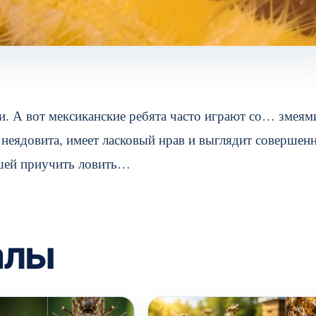
и. А вот мексиканские ребята часто играют со… змеям
я неядовита, имеет ласковый нрав и выглядит совершен
шей приучить ловить…
алы