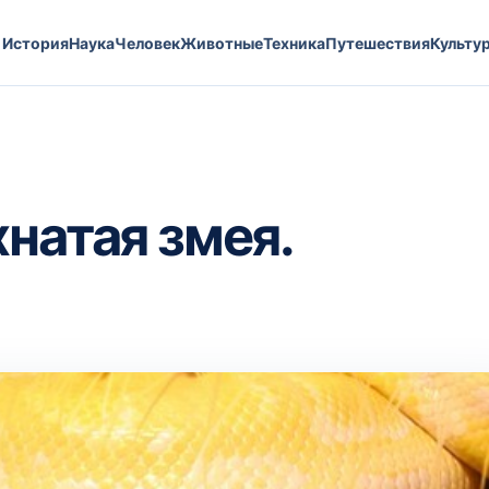
История
Наука
Человек
Животные
Техника
Путешествия
Культу
натая змея.