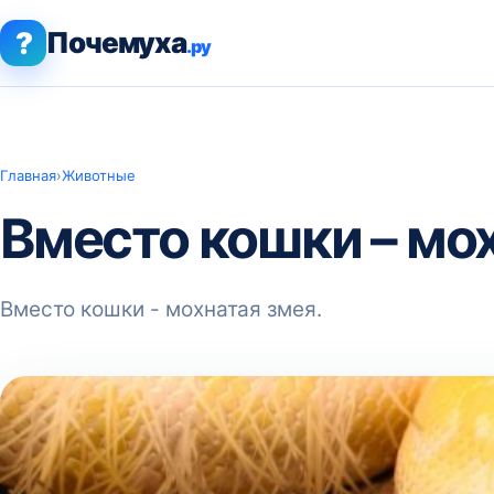
?
Почемуха
.ру
Главная
›
Животные
Вместо кошки – мох
Вместо кошки - мохнатая змея.