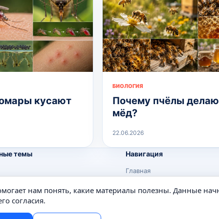
БИОЛОГИЯ
омары кусают
Почему пчёлы делаю
мёд?
22.06.2026
ные темы
Навигация
Главная
Поиск
помогает нам понять, какие материалы полезны. Данные нач
е
Известные личности
го согласия.
Изобретения