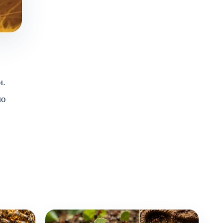
и.
но