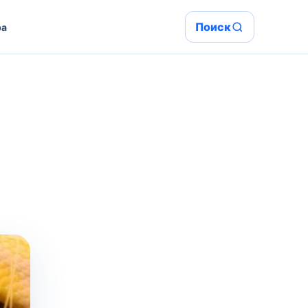
Поиск
ра