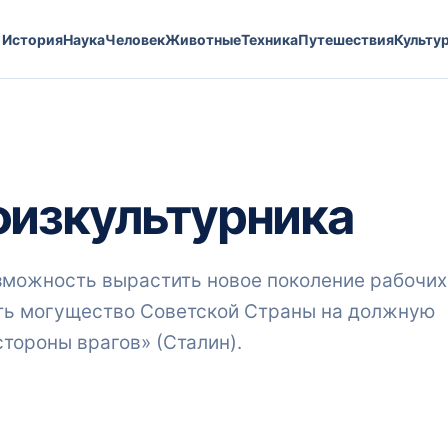
История
Наука
Человек
Животные
Техника
Путешествия
Культу
физкультурника
зможность вырастить новое поколение рабочих
ть могущество Советской Страны на должную
стороны врагов» (Сталин).