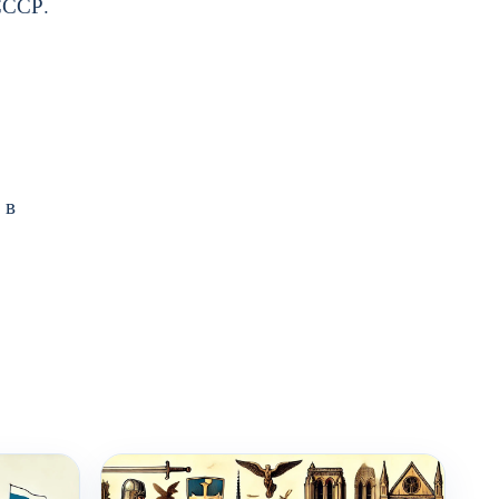
СССР.
 в