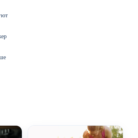
уют
жер
чше