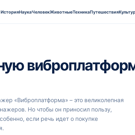
История
Наука
Человек
Животные
Техника
Путешествия
Культу
ную виброплатформ
ажер «Виброплатформа» – это великолепная
ажеров. Но чтобы он приносил пользу,
собенно, если речь идет о покупке
я.