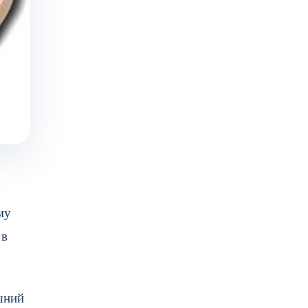
му
 в
яшний