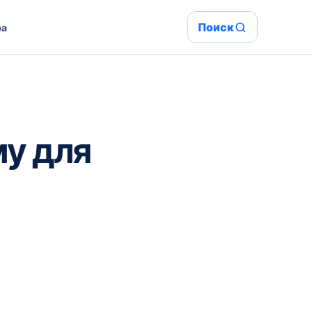
Поиск
ра
у для