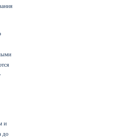
вания
о
имыми
ются
у
м и
а до