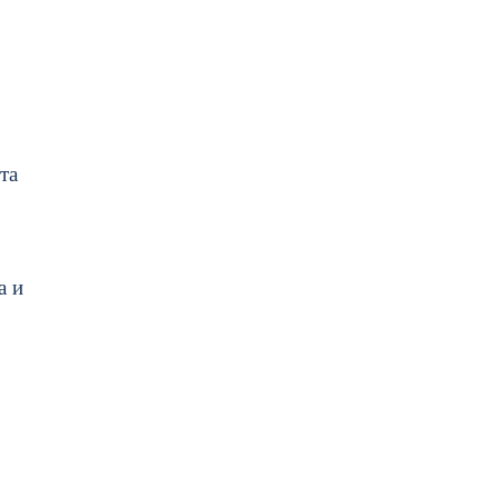
та
а и