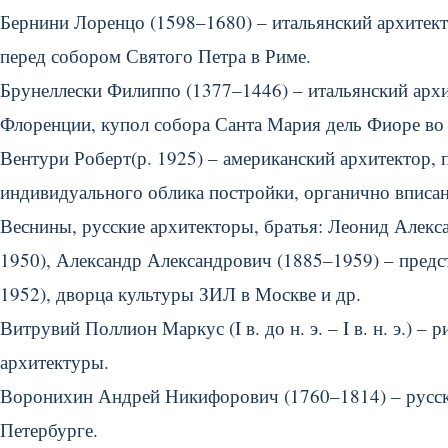
Бернини Лоренцо (1598–1680) – итальянский архитект
перед собором Святого Петра в Риме.
Брунеллески Филиппо (1377–1446) – итальянский арх
Флоренции, купол собора Санта Мария дель Фиоре во
Вентури Роберт(р. 1925) – американский архитектор, 
индивидуального облика постройки, органично вписан
Веснины, русские архитекторы, братья: Леонид Алекс
1950), Александр Александрович (1885–1959) – предс
1952), дворца культуры ЗИЛ в Москве и др.
Витрувий Поллион Маркус (I в. до н. э. – I в. н. э.) –
архитектуры.
Воронихин Андрей Никифорович (1760–1814) – русский
Петербурге.