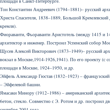
площади в Санкт-Петербурге.
Тон Константин Андреевич (1794–1881)– русский архит
Христа Спасителя, 1838–1889, Большой Кремлевский 
кремля).
Фиораванти, Фьораванти Аристотель (между 1415 и 14
архитектор и инженер. Построил Успенский собор Мос
Щусев Алексей Викторович (1873–1949)– русский арх
вокзал в Москве,1914-1926,1941). По его проекту (с 
площади в Москве, 1924–1950, и др.
Эйфель Александр Гюстав (1832–1923) – французский
– Эйфелевой башни.
Ямасаки Минору (1912–1986) – американский архитект
6етон, стекло. Совместно с Э. Ротом и др. построил 
сентября 2001 года.