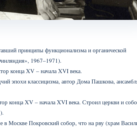
етавший принципы функционализма и органической
инляндия», 1967–1971).
тор конца XV – начала XVI века.
чий эпохи классицизма, автор Дома Пашкова, ансамбл
тор конца XV – начала XVI века. Строил церкви и соб
).
е в Москве Покровский собор, что на рву (храм Васил