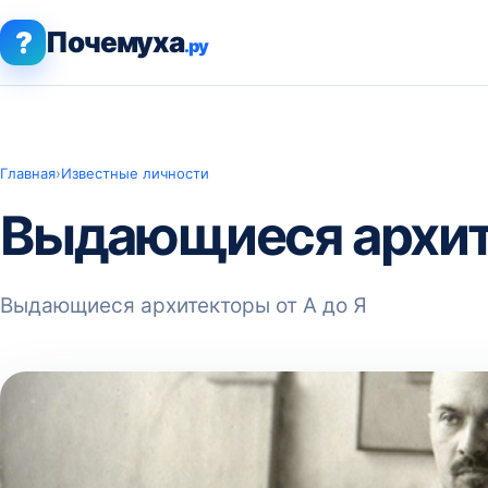
?
Почемуха
.ру
Главная
›
Известные личности
Выдающиеся архите
Выдающиеся архитекторы от А до Я