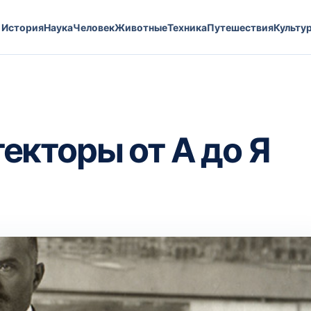
История
Наука
Человек
Животные
Техника
Путешествия
Культу
кторы от А до Я