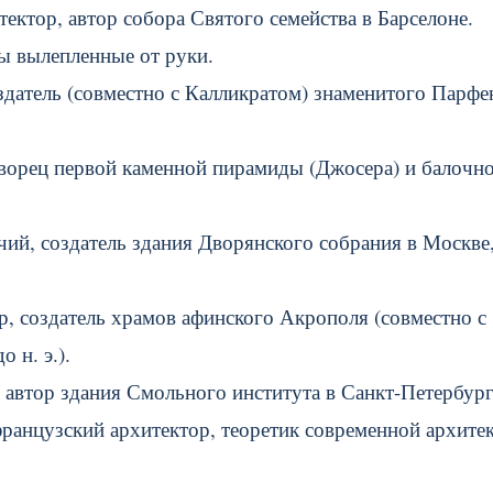
ектор, автор собора Святого семейства в Барселоне.
ы вылепленные от руки.
оздатель (совместно с Калликратом) знаменитого Парфе
, творец первой каменной пирамиды (Джосера) и балочн
ий, создатель здания Дворянского собрания в Москве
ор, создатель храмов афинского Акрополя (совместно с
 н. э.).
 автор здания Смольного института в Санкт-Петербург
ранцузский архитектор, теоретик современной архите