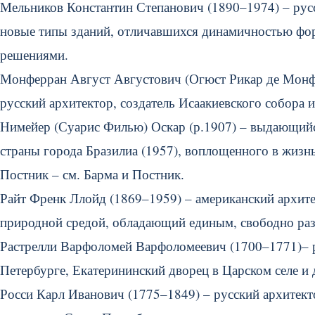
Мельников Константин Степанович (1890–1974) – русс
новые типы зданий, отличавшихся динамичностью ф
решениями.
Монферран Август Августович (Огюст Рикар де Монфер
русский архитектор, создатель Исаакиевского собора 
Нимейер (Суарис Филью) Оскар (р.1907) – выдающийс
страны города Бразилиа (1957), воплощенного в жизнь
Постник – см. Барма и Постник.
Райт Френк Ллойд (1869–1959) – американский архитек
природной средой, обладающий единым, свободно ра
Растрелли Варфоломей Варфоломеевич (1700–1771)– р
Петербурге, Екатерининский дворец в Царском селе и 
Росси Карл Иванович (1775–1849) – русский архитект