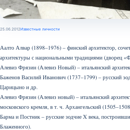
25.06.2012
Известные личности
Аалто Алвар (1898–1976) – финский архитектор, соч
архитектуры с национальными традициями (дворец «Ф
Алевиз Фрязин (Алевиз Новый) – итальянский архитек
Баженов Василий Иванович (1737–1799) – русский зод
Царицыно и др.
Алевиз Фрязин (Алевиз новый) – итальянский архитек
московского кремля, в т. ч. Архангельский (1505–1508
Барма и Постник – русские зодчие X века, построивши
Блаженного).