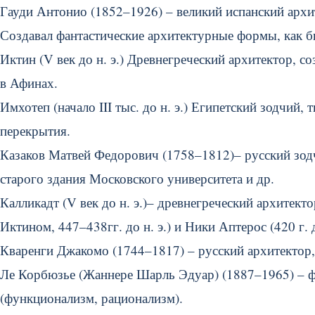
Гауди Антонио (1852–1926) – великий испанский архит
Создавал фантастические архитектурные формы, как б
Иктин (V век до н. э.) Древнегреческий архитектор, с
в Афинах.
Имхотеп (начало III тыс. до н. э.) Египетский зодчий
перекрытия.
Казаков Матвей Федорович (1758–1812)– русский зодч
старого здания Московского университета и др.
Калликадт (V век до н. э.)– древнегреческий архитект
Иктином, 447–438гг. до н. э.) и Ники Аптерос (420 г. до
Кваренги Джакомо (1744–1817) – русский архитектор,
Ле Корбюзье (Жаннере Шарль Эдуар) (1887–1965) – ф
(функционализм, рационализм).