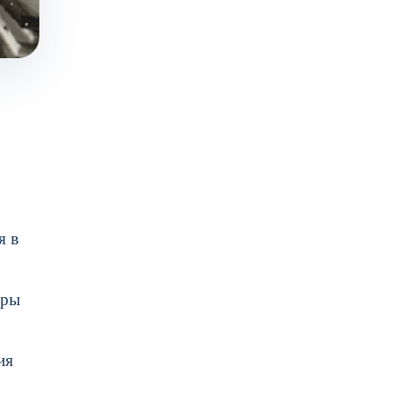
я в
оры
ия