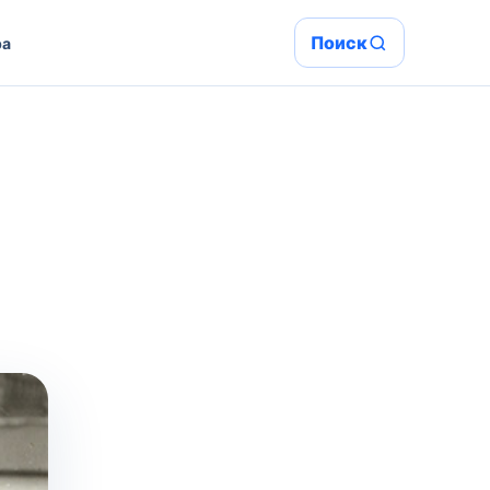
Поиск
ра