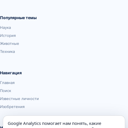
Популярные темы
Наука
История
Животные
Техника
Навигация
Главная
Поиск
Известные личности
Изобретения
Google Analytics помогает нам понять, какие
Информация