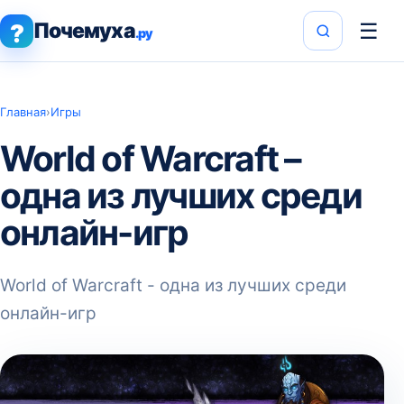
Почемуха
☰
?
.ру
Главная
›
Игры
World of Warcraft –
одна из лучших среди
онлайн-игр
World of Warcraft - одна из лучших среди
онлайн-игр