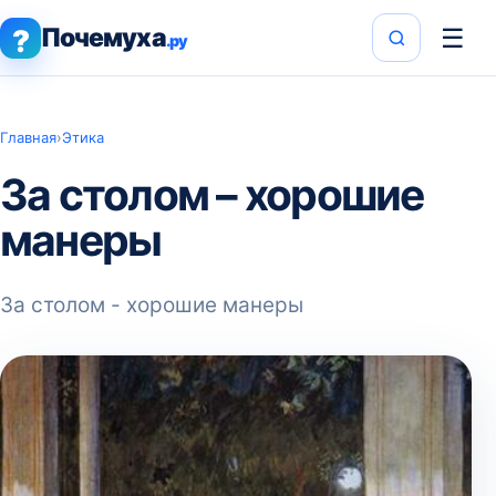
Почемуха
☰
?
.ру
Главная
›
Этика
За столом – хорошие
манеры
За столом - хорошие манеры