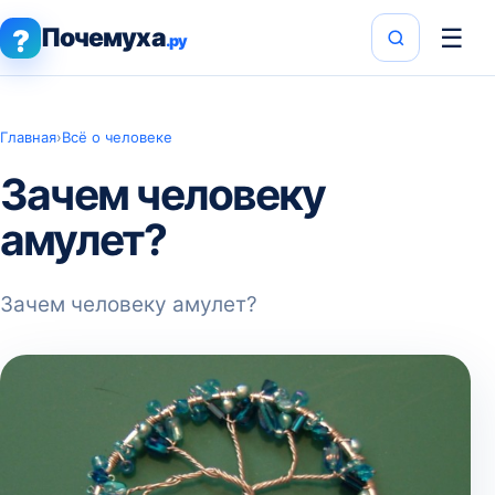
Почемуха
☰
?
.ру
Главная
›
Всё о человеке
Зачем человеку
амулет?
Зачем человеку амулет?