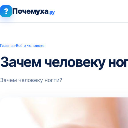
?
Почемуха
.ру
Главная
›
Всё о человеке
Зачем человеку но
Зачем человеку ногти?