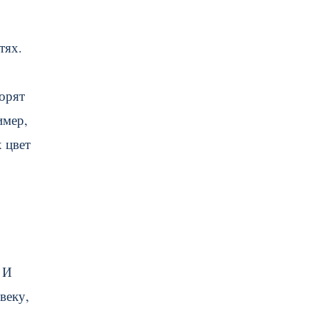
тях.
ворят
имер,
 цвет
 И
веку,