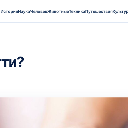
История
Наука
Человек
Животные
Техника
Путешествия
Культу
гти?