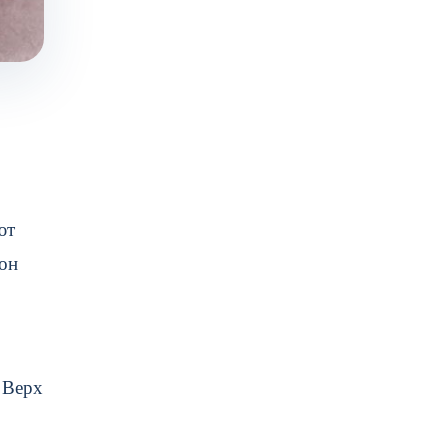
ют
 он
 Верх