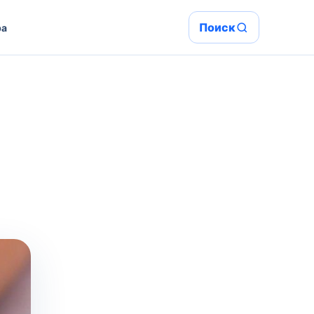
Поиск
ра