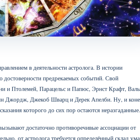
правлением в деятельности астролога. В истории
ью достоверности предрекаемых событий. Свой
ни и Птолемей, Парацельс и Папюс, Эрнст Крафт, Валь
ин Джордж, Джекоб Шварц и Дерек Апелби. Ну, и коне
сказания которого до сих пор остаются неразгаданные
 вызывают достаточно противоречивые ассоциации от
ельно, от астролога требуется определённый склад ума