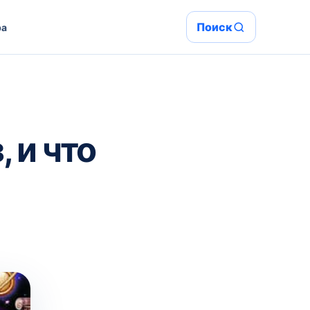
Поиск
ра
 и что