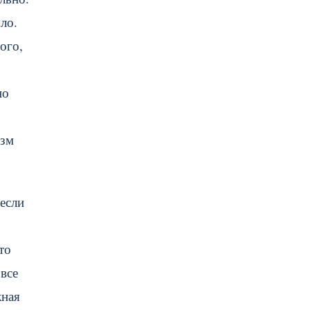
ло.
ого,
но
изм
 если
то
 все
жная