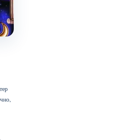
тер
чно,
.
,