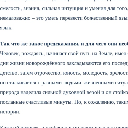
смелость, знания, сильная интуиция и умения для тог
немаловажно – это уметь перевести божественный язы
язык.
Так что же такое предсказания, и для чего они не
Человек, рождаясь, начинает свой путь на Земле, им
дни жизни новорождённого закладываются его последу
детство, затем отрочество, юность, молодость, зрелос
он сталкивается с разными людьми, жизненными ситу
природа наделила сильной духовной верой и он стойко 
посланные счастливые минуты. Но, к сожалению, таких
истории.
Каждый человек, и особенно в молодом возрасте ищет 