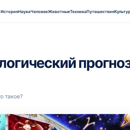
История
Наука
Человек
Животные
Техника
Путешествия
Культу
огический прогноз,
о такое?