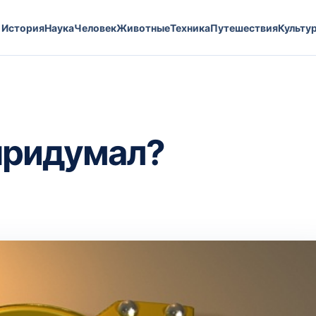
История
Наука
Человек
Животные
Техника
Путешествия
Культу
 придумал?