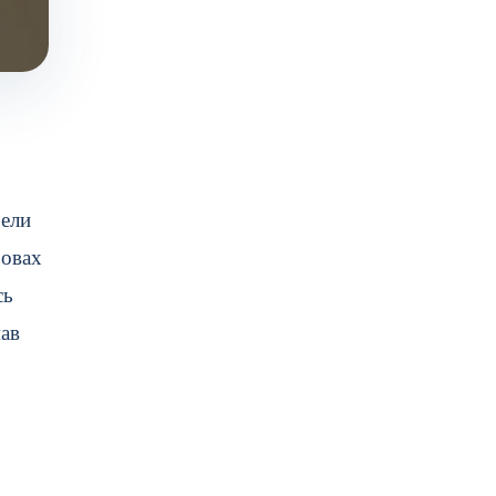
рели
ровах
сь
мав