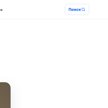
Поиск
ра