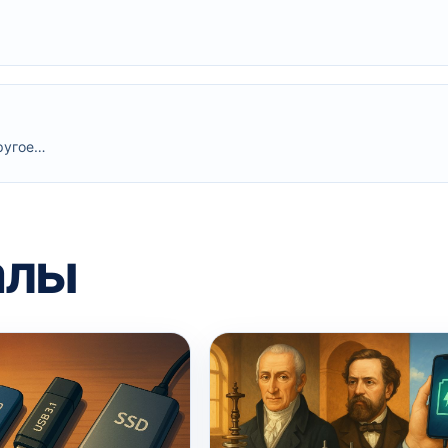
другое…
алы