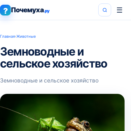
Почемуха
☰
?
.ру
Главная
›
Животные
Земноводные и
сельское хозяйство
Земноводные и сельское хозяйство