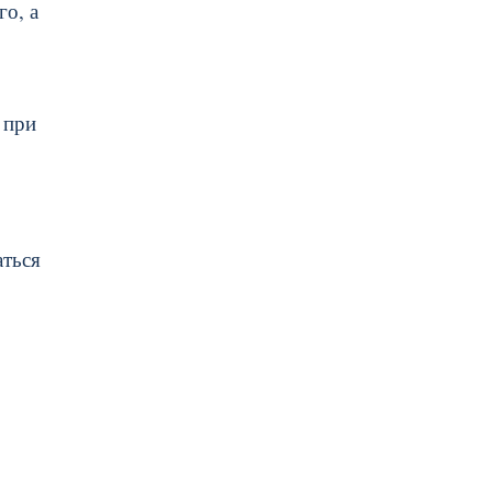
о, а
 при
аться