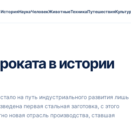
История
Наука
Человек
Животные
Техника
Путешествия
Культу
роката в истории
стало на путь индустриального развития лишь
зведена первая стальная заготовка, с этого
но новая отрасль производства, ставшая