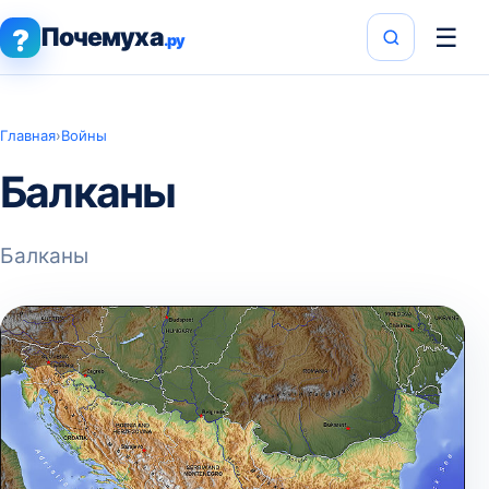
Почемуха
☰
?
.ру
Главная
›
Войны
Балканы
Балканы