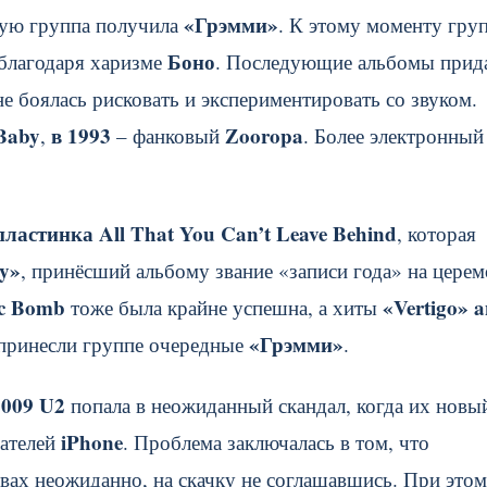
«Грэмми»
орую группа получила
. К этому моменту гру
Боно
 благодаря харизме
. Последующие альбомы прид
е боялась рисковать и экспериментировать со звуком.
Baby
в 1993
Zooropa
,
– фанковый
. Более электронны
ластинка All That You Can’t Leave Behind
, которая
ay»
, принёсший альбому звание «записи года» на цере
ic Bomb
«Vertigo» 
тоже была крайне успешна, а хиты
«Грэмми»
принесли группе очередные
.
2009 U2
попала в неожиданный скандал, когда их новы
iPhone
дателей
. Проблема заключалась в том, что
вах неожиданно, на скачку не соглашавшись. При этом