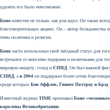
удалить его было невозможно.
Боно
известен не только, как рок-идол. Он также все
благотворительных акциях. Он – автор большинства п
темы политики и религии.
Боно
часто использовал свой звёздный статус для то
встречался со многими лидерами и политиками для то
СПИД
мировую нищету, голод и
. Он был важной фиг
СПИД
в 2004
, а
он поддержал более сотни благотвори
Бен Аффлек, Гвинет Пелтроу и Брэд 
среди которых
TIME
Боно «человеком 
Известный журнал
признавал
королевы Великобритании
.