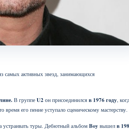
из самых активных звезд, занимающихся
лине.
U2
в 1976 году
В группе
он присоединился
, ког
то время его пение уступало сценическому мастерству.
Boy
в 19
ала устраивать туры. Дебютный альбом
вышел