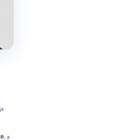
да
80
, а