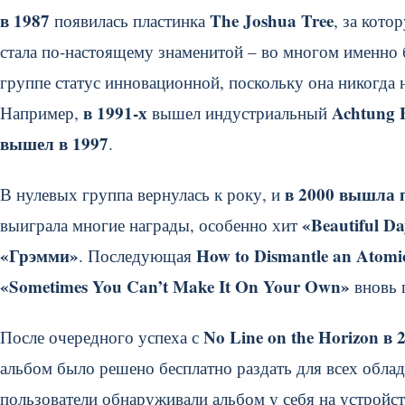
в 1987
The Joshua Tree
появилась пластинка
, за кот
стала по-настоящему знаменитой – во многом именно
группе статус инновационной, поскольку она никогда н
в 1991-х
Achtung 
Например,
вышел индустриальный
вышел в 1997
.
в 2000 вышла п
В нулевых группа вернулась к року, и
«Beautiful D
выиграла многие награды, особенно хит
«Грэмми»
How to Dismantle an Atom
. Последующая
«Sometimes You Can’t Make It On Your Own»
вновь 
No Line on the Horizon в 
После очередного успеха с
альбом было решено бесплатно раздать для всех обла
пользователи обнаруживали альбом у себя на устройст