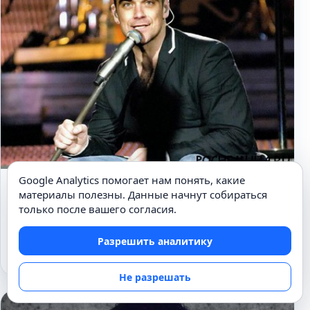
Google Analytics помогает нам понять, какие
МУЗЫКА
материалы полезны. Данные начнут собираться
Робби Уильямс – биография и путь к
только после вашего согласия.
славе
Разрешить аналитику
12.11.2016
Не разрешать