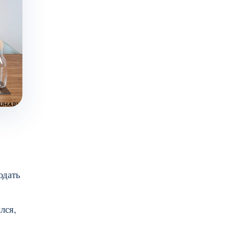
юдать
лся,