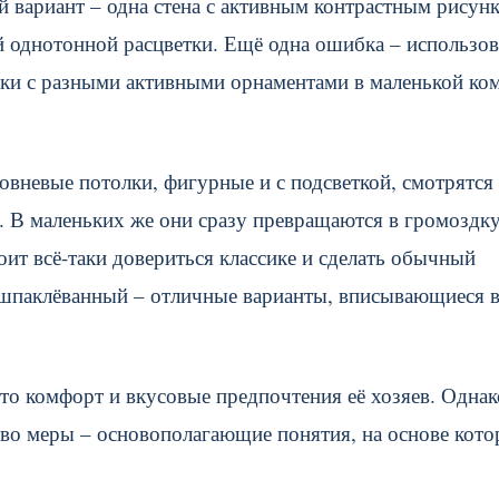
й вариант – одна стена с активным контрастным рисун
 однотонной расцветки. Ещё одна ошибка – использов
шки с разными активными орнаментами в маленькой ко
овневые потолки, фигурные и с подсветкой, смотрятся
. В маленьких же они сразу превращаются в громоздк
т всё-таки довериться классике и сделать обычный
ашпаклёванный – отличные варианты, вписывающиеся 
то комфорт и вкусовые предпочтения её хозяев. Однак
тво меры – основополагающие понятия, на основе кот