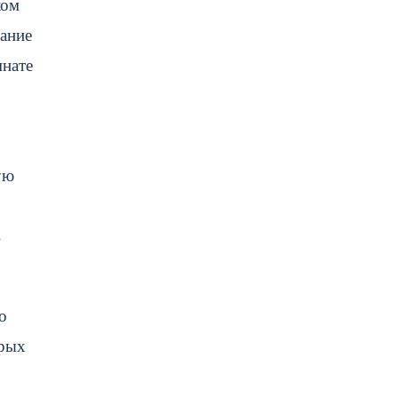
ком
ание
мнате
ую
в
о
орых