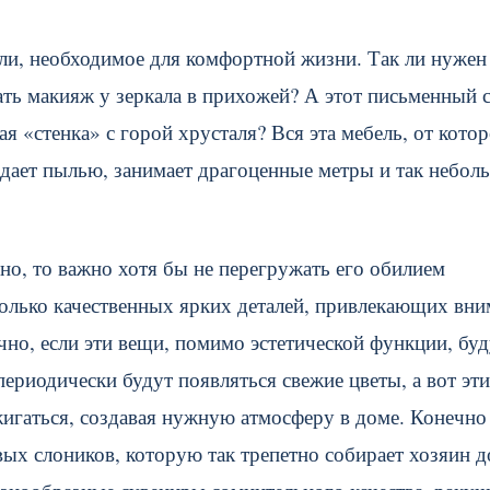
ли, необходимое для комфортной жизни. Так ли нужен
ать макияж у зеркала в прихожей? А этот письменный с
ая «стенка» с горой хрусталя? Вся эта мебель, от кото
падает пылью, занимает драгоценные метры и так небо
о, то важно хотя бы не перегружать его обилием
олько качественных ярких деталей, привлекающих вни
но, если эти вещи, помимо эстетической функции, буд
риодически будут появляться свежие цветы, а вот эти
жигаться, создавая нужную атмосферу в доме. Конечно
овых слоников, которую так трепетно собирает хозяин 