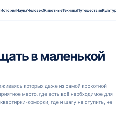
История
Наука
Человек
Животные
Техника
Путешествия
Культу
ещать в маленькой
рживаясь которых даже из самой крохотной
риятное место, где есть всё необходимое для
вартирки-коморки, где и шагу не ступить, не