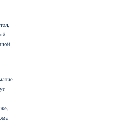
тол,
рой
льшой
мание
ут
 же,
дома