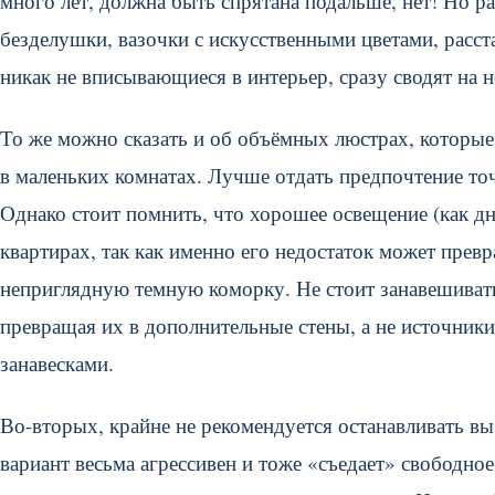
много лет, должна быть спрятана подальше, нет! Но р
безделушки, вазочки с искусственными цветами, расс
никак не вписывающиеся в интерьер, сразу сводят на 
То же можно сказать и об объёмных люстрах, которы
в маленьких комнатах. Лучше отдать предпочтение то
Однако стоит помнить, что хорошее освещение (как дн
квартирах, так как именно его недостаток может прев
неприглядную темную коморку. Не стоит занавешиват
превращая их в дополнительные стены, а не источник
занавесками.
Во-вторых, крайне не рекомендуется останавливать вы
вариант весьма агрессивен и тоже «съедает» свободно