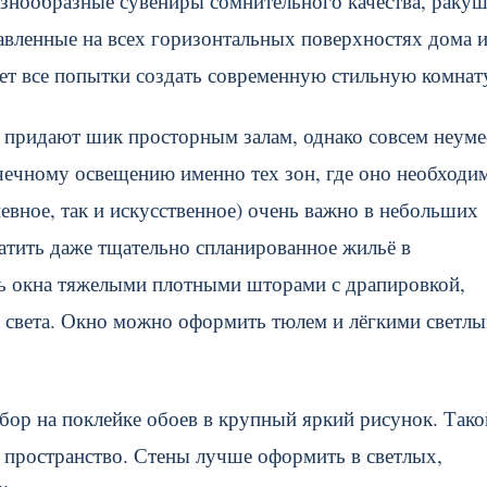
азнообразные сувениры сомнительного качества, ракуш
тавленные на всех горизонтальных поверхностях дома 
нет все попытки создать современную стильную комнат
е придают шик просторным залам, однако совсем неум
чечному освещению именно тех зон, где оно необходи
евное, так и искусственное) очень важно в небольших
ратить даже тщательно спланированное жильё в
ь окна тяжелыми плотными шторами с драпировкой,
и света. Окно можно оформить тюлем и лёгкими светл
бор на поклейке обоев в крупный яркий рисунок. Тако
е пространство. Стены лучше оформить в светлых,