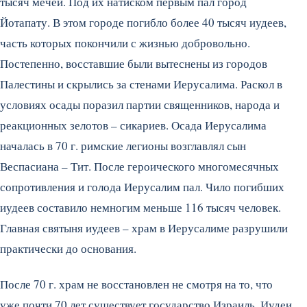
тысяч мечей. Под их натиском первым пал город
Йотапату. В этом городе погибло более 40 тысяч иудеев,
часть которых покончили с жизнью добровольно.
Постепенно, восставшие были вытеснены из городов
Палестины и скрылись за стенами Иерусалима. Раскол в
условиях осады поразил партии священников, народа и
реакционных зелотов – сикариев. Осада Иерусалима
началась в 70 г. римские легионы возглавлял сын
Веспасиана – Тит. После героического многомесячных
сопротивления и голода Иерусалим пал. Чило погибших
иудеев составило немногим меньше 116 тысяч человек.
Главная святыня иудеев – храм в Иерусалиме разрушили
практически до основания.
После 70 г. храм не восстановлен не смотря на то, что
уже почти 70 лет существует государство Израиль. Иудеи