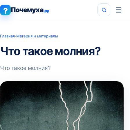
Почемуха
☰
?
.ру
Главная
›
Материя и материалы
Что такое молния?
Что такое молния?