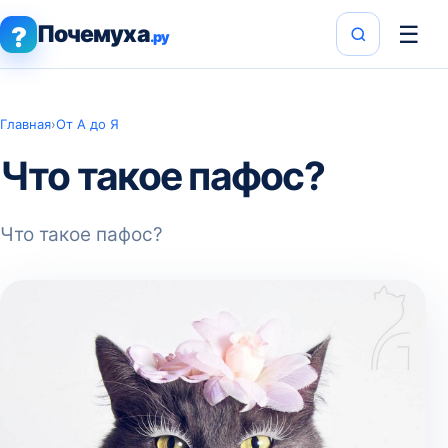
Почемуха
☰
?
.ру
Главная
›
От А до Я
Что такое пафос?
Что такое пафос?