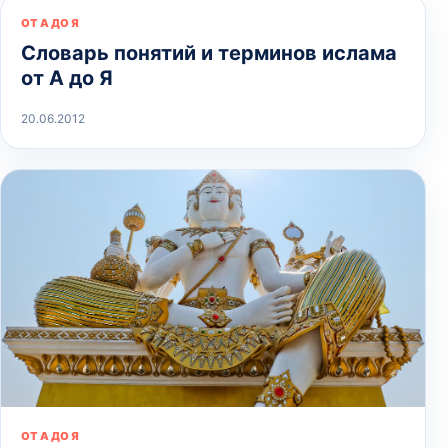
ОТ А ДО Я
Словарь понятий и терминов ислама
от А до Я
20.06.2012
ОТ А ДО Я