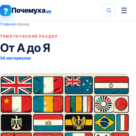
Почемуха
☰
?
.ру
Главная
›
Архив
ТЕМАТИЧЕСКИЙ РАЗДЕЛ
От А до Я
36 материалов