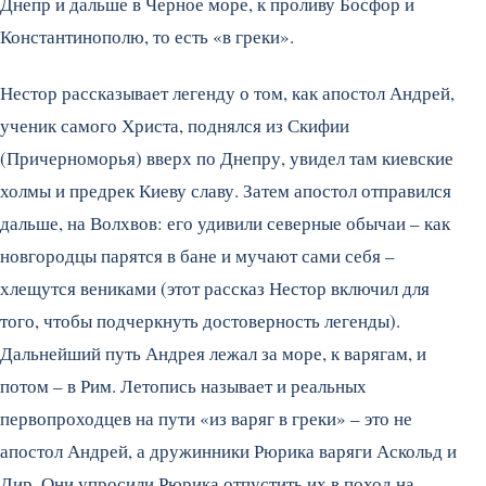
Днепр и дальше в Черное море, к проливу Босфор и
Константинополю, то есть «в греки».
Нестор рассказывает легенду о том, как апостол Андрей,
ученик самого Христа, поднялся из Скифии
(Причерноморья) вверх по Днепру, увидел там киевские
холмы и предрек Киеву славу. Затем апостол отправился
дальше, на Волхвов: его удивили северные обычаи – как
новгородцы парятся в бане и мучают сами себя –
хлещутся вениками (этот рассказ Нестор включил для
того, чтобы подчеркнуть достоверность легенды).
Дальнейший путь Андрея лежал за море, к варягам, и
потом – в Рим. Летопись называет и реальных
первопроходцев на пути «из варяг в греки» – это не
апостол Андрей, а дружинники Рюрика варяги Аскольд и
Дир. Они упросили Рюрика отпустить их в поход на