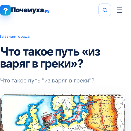
Почемуха
☰
?
.ру
Главная
›
Города
Что такое путь «из
варяг в греки»?
Что такое путь "из варяг в греки"?