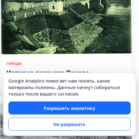
ГОРОДА
История древнего Пскова
Google Analytics помогает нам понять, какие
03.12.2014
материалы полезны. Данные начнут собираться
только после вашего согласия.
Разрешить аналитику
Не разрешать