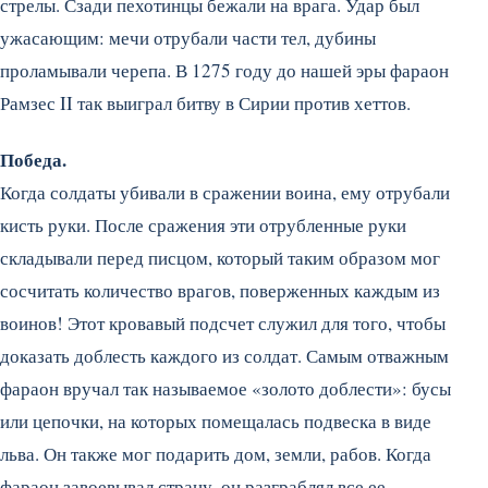
стрелы. Сзади пехотинцы бежали на врага. Удар был
ужасающим: мечи отрубали части тел, дубины
проламывали черепа. В 1275 году до нашей эры фараон
Рамзес II так выиграл битву в Сирии против хеттов.
Победа.
Когда солдаты убивали в сражении воина, ему отрубали
кисть руки. После сражения эти отрубленные руки
складывали перед писцом, который таким образом мог
сосчитать количество врагов, поверженных каждым из
воинов! Этот кровавый подсчет служил для того, чтобы
доказать доблесть каждого из солдат. Самым отважным
фараон вручал так называемое «золото доблести»: бусы
или цепочки, на которых помещалась подвеска в виде
льва. Он также мог подарить дом, земли, рабов. Когда
фараон завоевывал страну, он разграблял все ее