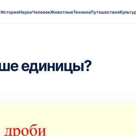
История
Наука
Человек
Животные
Техника
Путешествия
Культу
ьше единицы?