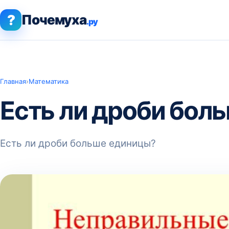
?
Почемуха
.ру
Главная
›
Математика
Есть ли дроби бол
Есть ли дроби больше единицы?