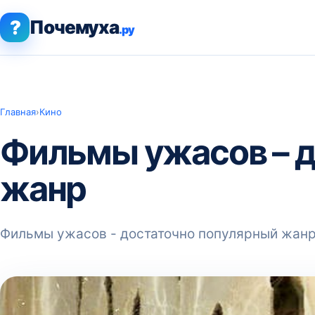
?
Почемуха
.ру
Главная
›
Кино
Фильмы ужасов – д
жанр
Фильмы ужасов - достаточно популярный жан