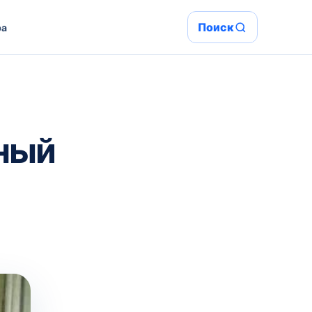
Поиск
ра
ный