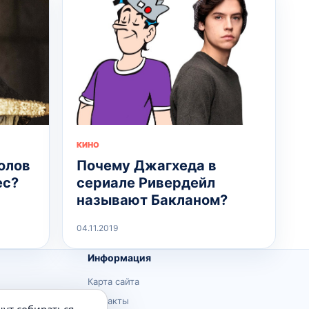
КИНО
олов
Почему Джагхеда в
ес?
сериале Ривердейл
называют Бакланом?
04.11.2019
Информация
Карта сайта
Контакты