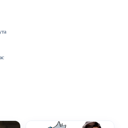
ута
ас