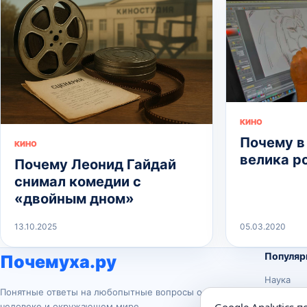
КИНО
Почему в
КИНО
велика р
Почему Леонид Гайдай
снимал комедии с
«двойным дном»
13.10.2025
05.03.2020
Популяр
Почемуха.ру
Наука
Понятные ответы на любопытные вопросы о
История
человеке и окружающем мире.