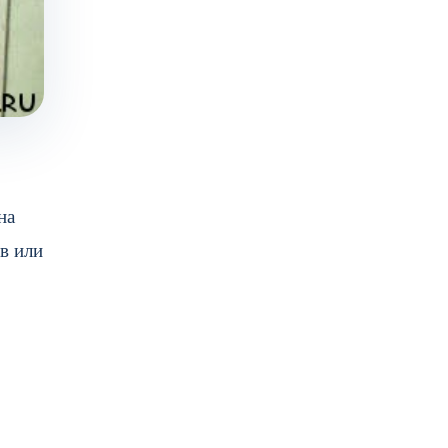
на
в или