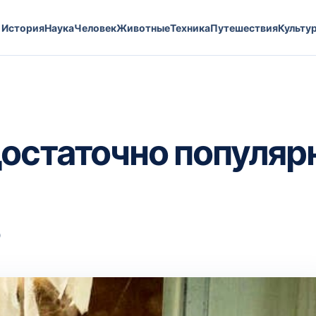
История
Наука
Человек
Животные
Техника
Путешествия
Культу
остаточно популяр
р