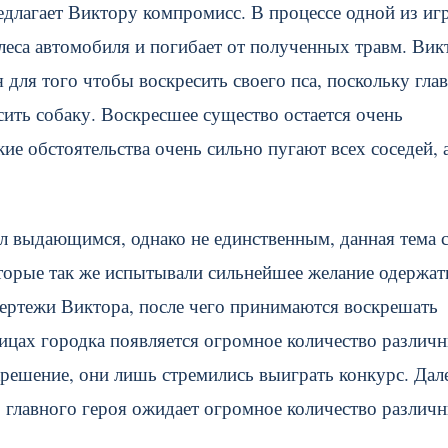
длагает Виктору компромисс. В процессе одной из игр
олеса автомобиля и погибает от полученных травм. Вик
 для того чтобы воскресить своего пса, поскольку гла
сить собаку. Воскресшее существо остается очень
е обстоятельства очень сильно пугают всех соседей, а
л выдающимся, однако не единственным, данная тема с
торые так же испытывали сильнейшее желание одержат
ртежи Виктора, после чего принимаются воскрешать
ицах городка появляется огромное количество различ
крешение, они лишь стремились выиграть конкурс. Дал
, главного героя ожидает огромное количество различ