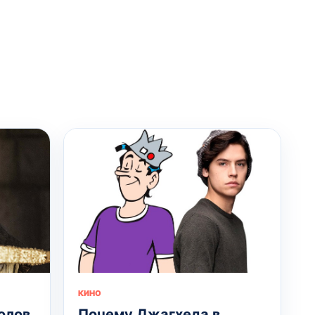
КИНО
олов
Почему Джагхеда в