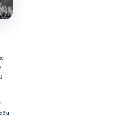
но
й
й
е
тобы