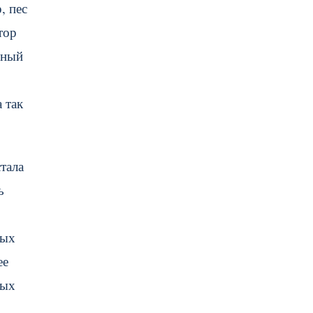
, пес
тор
вный
 так
тала
ь
ных
ее
ных