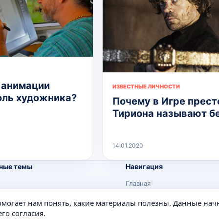
 анимации
ИЗВЕСТНЫЕ ЛИЧНОСТИ
оль художника?
Почему в Игре прест
Тириона называют б
14.01.2020
ные темы
Навигация
Главная
Поиск
помогает нам понять, какие материалы полезны. Данные нач
е
Известные личности
го согласия.