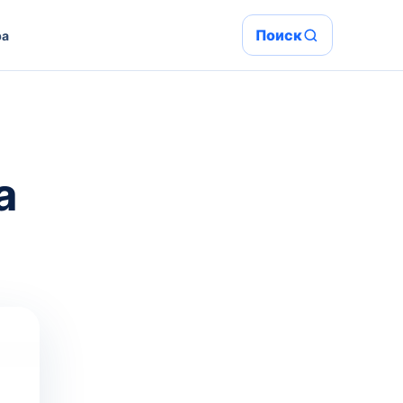
Поиск
ра
а