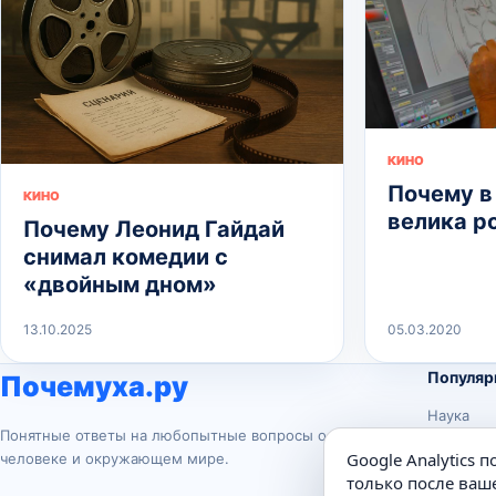
КИНО
Почему в
КИНО
велика р
Почему Леонид Гайдай
снимал комедии с
«двойным дном»
13.10.2025
05.03.2020
Популяр
Почемуха.ру
Наука
Понятные ответы на любопытные вопросы о
История
Google Analytics 
человеке и окружающем мире.
Животны
только после ваше