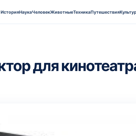
История
Наука
Человек
Животные
Техника
Путешествия
Культу
ктор для кинотеатр