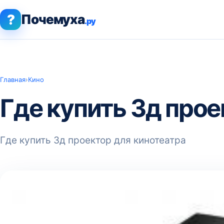
?
Почемуха
.ру
Главная
›
Кино
Где купить 3д прое
Где купить 3д проектор для кинотеатра