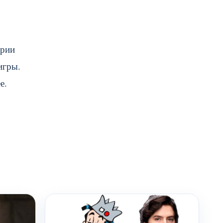
трии
игры.
е.