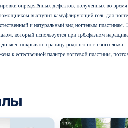
кировки определённых дефектов, полученных во время
 помощником выступит камуфлирующий гель для ногте
естественный и натуральный вид ногтевым пластинам. 
алом, который используется при трёхфазном наращив
ь должен покрывать границу родного ногтевого ложа.
ена к естественной палитре ногтевой пластины, поэто
алы