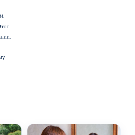
й.
Этот
ании.
му