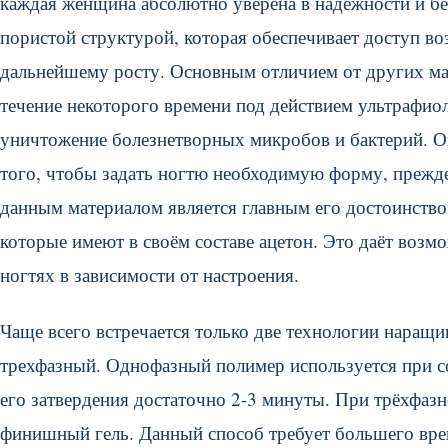
каждая женщина абсолютно уверена в надёжности и бе
пористой структурой, которая обеспечивает доступ во
дальнейшему росту. Основным отличием от других мате
течение некоторого времени под действием ультрафи
уничтожение болезнетворных микробов и бактерий. О
того, чтобы задать ногтю необходимую форму, прежде 
данным материалом является главным его достоинств
которые имеют в своём составе ацетон. Это даёт возм
ногтях в зависимости от настроения.
Чаще всего встречается только две технологии наращи
трехфазный. Однофазный полимер используется при с
его затвердения достаточно 2-3 минуты. При трёхфаз
финишный гель. Данный способ требует большего врем