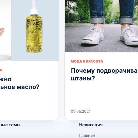
МОДА И КРАСОТА
Почему подворачив
А
штаны?
жно
ьное масло?
06.05.2021
ные темы
Навигация
Главная