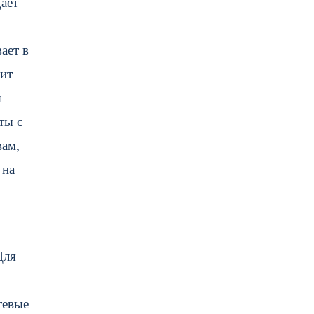
ает
ает в
дит
я
ты с
вам,
 на
Для
тевые