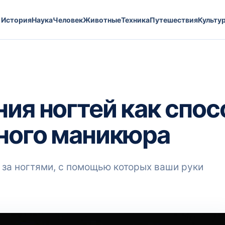
История
Наука
Человек
Животные
Техника
Путешествия
Культу
ия ногтей как спос
ного маникюра
за ногтями, с помощью которых ваши руки