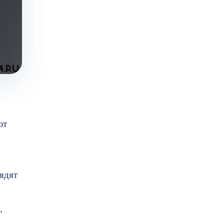
ют
лядят
,