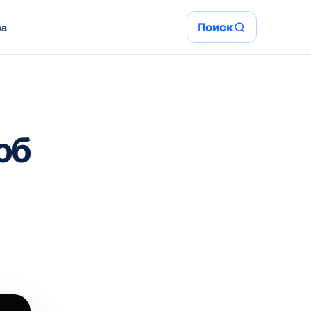
Поиск
ра
об