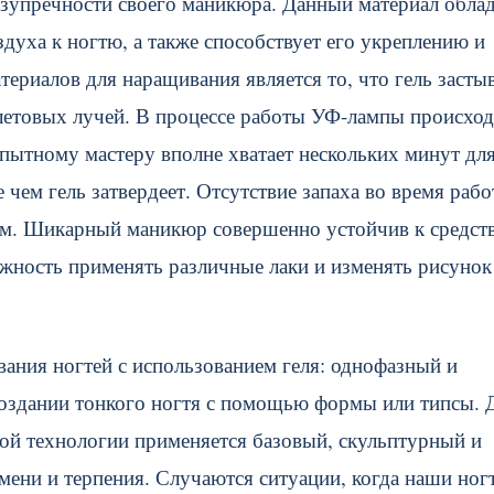
зупречности своего маникюра. Данный материал облад
здуха к ногтю, а также способствует его укреплению и
риалов для наращивания является то, что гель застыв
олетовых лучей. В процессе работы УФ-лампы происхо
пытному мастеру вполне хватает нескольких минут дл
чем гель затвердеет. Отсутствие запаха во время рабо
ом. Шикарный маникюр совершенно устойчив к средст
ожность применять различные лаки и изменять рисунок
вания ногтей с использованием геля: однофазный и
оздании тонкого ногтя с помощью формы или типсы. 
ной технологии применяется базовый, скульптурный и
ени и терпения. Случаются ситуации, когда наши ног