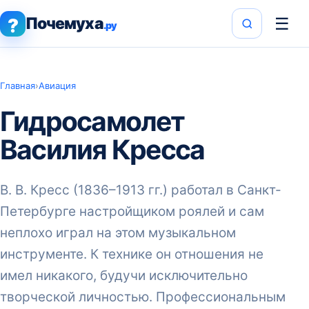
Почемуха
☰
?
.ру
Главная
›
Авиация
Гидросамолет
Василия Кресса
В. В. Кресс (1836–1913 гг.) работал в Санкт-
Петербурге на­стройщиком роялей и сам
непло­хо играл на этом музыкальном
инструменте. К технике он отно­шения не
имел никакого, будучи исключительно
творческой лич­ностью. Профессиональным