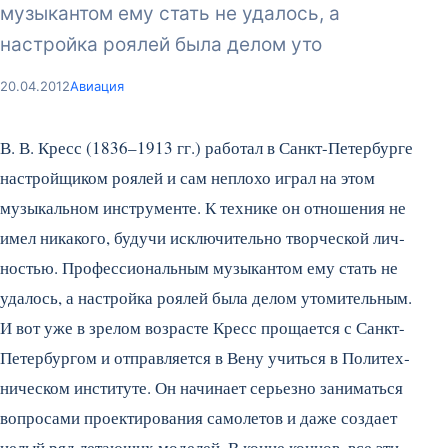
му­зыкантом ему стать не удалось, а
настройка роялей была делом уто
20.04.2012
Авиация
В. В. Кресс (1836–1913 гг.) работал в Санкт-Петербурге
на­стройщиком роялей и сам непло­хо играл на этом
музыкальном инструменте. К технике он отно­шения не
имел никакого, будучи исключительно творческой лич­
ностью. Профессиональным му­зыкантом ему стать не
удалось, а настройка роялей была делом утомительным.
И вот уже в зре­лом возрасте Кресс прощается с Санкт-
Петербургом и отправля­ется в Вену учиться в Политех­
ническом институте.
Он начина­ет серьезно заниматься
вопроса­ми проектирования самолетов и даже создает
целый ряд летаю­щих моделей. В конце концов, все эти