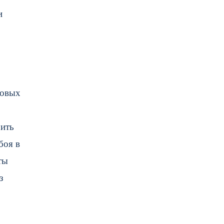
и
товых
чить
боя в
ты
з