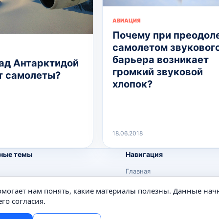
АВИАЦИЯ
Почему при преодол
самолетом звуковог
барьера возникает
ад Антарктидой
громкий звуковой
т самолеты?
хлопок?
18.06.2018
ные темы
Навигация
Главная
Поиск
помогает нам понять, какие материалы полезны. Данные нач
е
Известные личности
го согласия.
Изобретения