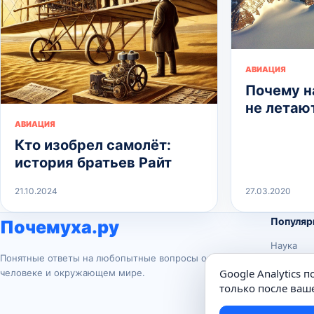
АВИАЦИЯ
Почему н
не летаю
АВИАЦИЯ
Кто изобрел самолёт:
история братьев Райт
21.10.2024
27.03.2020
Популяр
Почемуха.ру
Наука
Понятные ответы на любопытные вопросы о
История
Google Analytics 
человеке и окружающем мире.
Животны
только после ваше
Техника