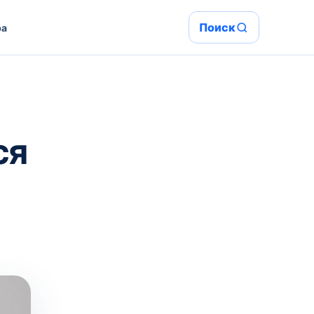
Поиск
ра
ся