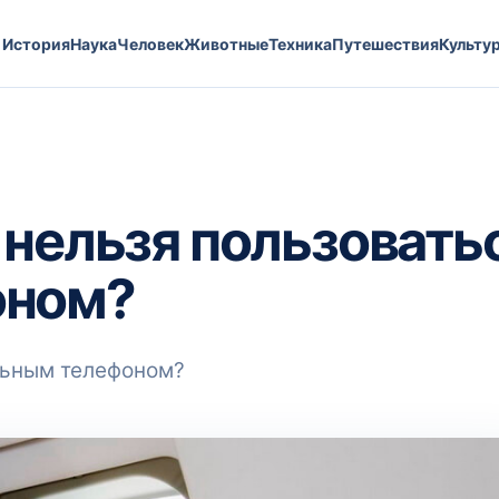
История
Наука
Человек
Животные
Техника
Путешествия
Культу
 нельзя пользовать
оном?
льным телефоном?