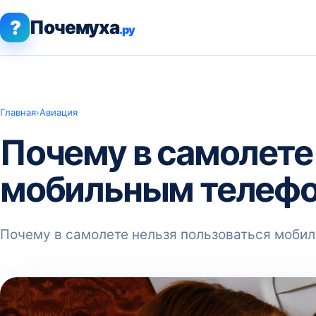
?
Почемуха
.ру
Главная
›
Авиация
Почему в самолете
мобильным телеф
Почему в самолете нельзя пользоваться моби