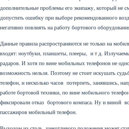
дополнительные проблемы его экипажу, который не см
допустить ошибку при выборе рекомендованного возд
негативно повлиять на работу бортового оборудовани
Данные правила распространяются не только на мобиль
входят: ноутбуки, планшеты, плееры, и т д. Излучаем
радаров. И хотя по вине мобильных телефонов не одн
возможность нельзя. Поэтому не стоит искушать судь
телефон, и несколько часов потерпеть, занявшись, нап
работе бортовой техники, по вине мобильного телефона
фиксировали отказ бортового компаса. Ну и виной в
пассажиров мобильный телефон.
Выходом из столь щекотливого положения может стат