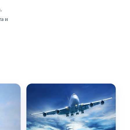
,
та и