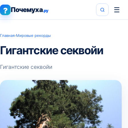
Почемуха
☰
?
.ру
Главная
›
Мировые рекорды
Гигантские секвойи
Гигантские секвойи