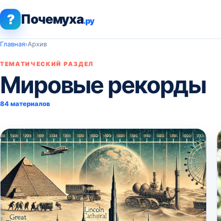
?
Почемуха
.ру
Главная
›
Архив
ТЕМАТИЧЕСКИЙ РАЗДЕЛ
Мировые рекорды
84 материалов