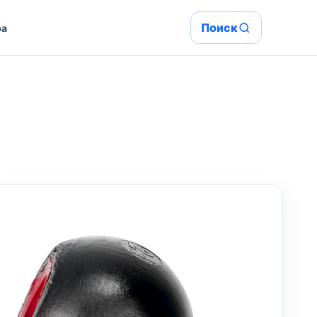
Поиск
ра