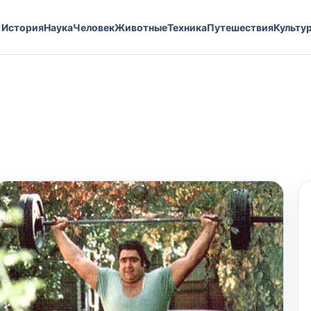
История
Наука
Человек
Животные
Техника
Путешествия
Культу