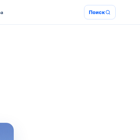
Поиск
ра