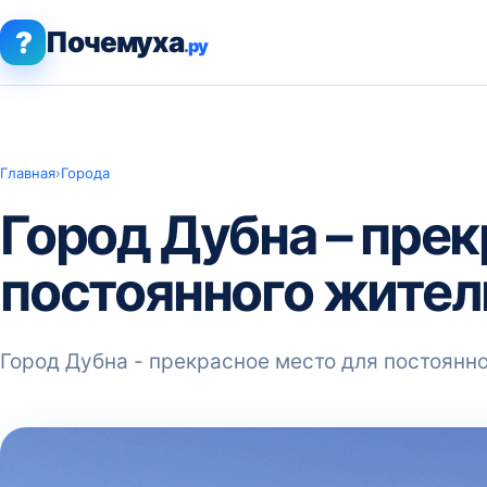
?
Почемуха
.ру
Главная
›
Города
Город Дубна – прек
постоянного жител
Город Дубна - прекрасное место для постоянн