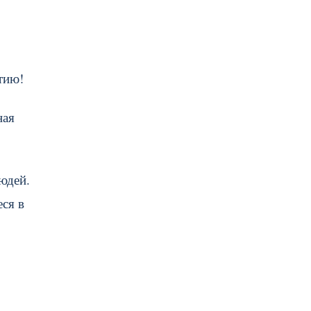
тию!
ная
юдей.
ся в