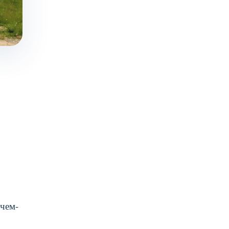
.
 чем-