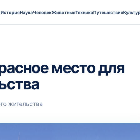
История
Наука
Человек
Животные
Техника
Путешествия
Культу
расное место для
ьства
ого жительства