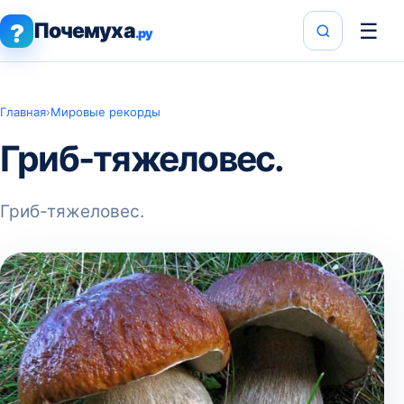
Почемуха
☰
?
.ру
Главная
›
Мировые рекорды
Гриб-тяжеловес.
Гриб-тяжеловес.