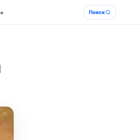
Поиск
ра
ы