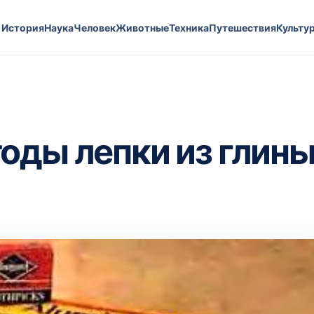
История
Наука
Человек
Животные
Техника
Путешествия
Культу
оды лепки из глин