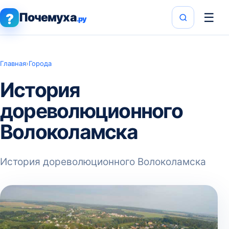
Почемуха
☰
?
.ру
Главная
›
Города
История
дореволюционного
Волоколамска
История дореволюционного Волоколамска