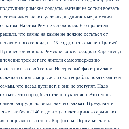
подступили римские солдаты. Жители не хотели воевать
и согласились на все условия, выдвигаемые римским
сенатом. На этом Рим не успокоился. Его правители
решили, что камня на камне не должно остаться от
ненавистного города, и 149 год до н.э. отмечен Третьей
Пунической войной. Римские войска осадили Карфаген, и
в течение трех лет его жители самоотверженно
сражались за свой город. Интересный факт: римляне,
осаждая город с моря, жгли свои корабли, показывая тем
самым, что назад пути нет, и они не отступят. Надо
сказать, что город был отлично укреплен. Это очень
сильно затрудняло римлянам его захват. В результате
тяжелых боев (146 г. до н.э.) солдаты римско армии все
же прорвались за стены Карфагена. Огромная часть
жителей погибла на улицах от рук римлян, остальные же