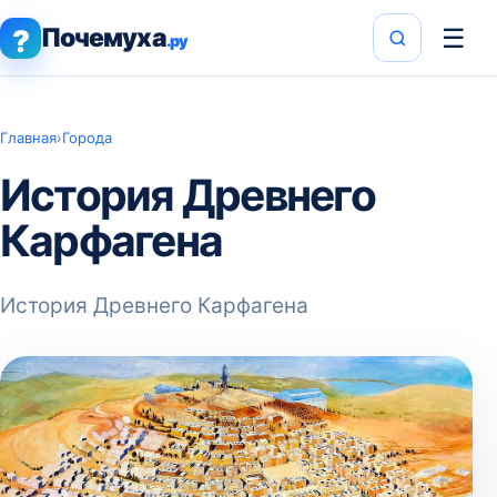
Почемуха
☰
?
.ру
Главная
›
Города
История Древнего
Карфагена
История Древнего Карфагена