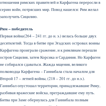
отношения римских правителей и Карфагена переросли в
серию войн, потрясших мир. Повод нашелся: Рим желал
заполучить Сицилию.
Рим – победитель
Первая война(264 – 241 гг. до н. э.) велась больше двух
десятилетий. Тогда в битве при Эгадских островах воины
Карфагена проиграли сражение, и к римлянам перешли
остров Сицилия, затем Корсика и Сардиния. Но Карфаген
не собирался сдаваться. Жажда мщения, великого
полководца Карфагена – Ганнибала стала началом для
Второй 17 – летней войны, (218 – 201 гг. до н.э.).
Ганнибал опустошал территории, принадлежавшие Риму,
разбивая вражеские войска, преграждавшие ему путь.
Битва при Заме обернулась для Ганнибала полным