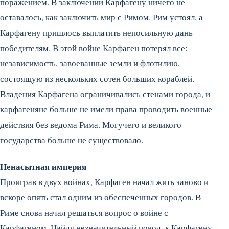
поражением. В заключении Карфагену ничего не
оставалось, как заключить мир с Римом. Рим устоял, а
Карфагену пришлось выплатить непосильную дань
победителям. В этой войне Карфаген потерял все:
независимость, завоеванные земли и флотилию,
состоящую из нескольких сотен больших кораблей.
Владения Карфагена ограничивались стенами города, и
карфагеняне больше не имели права проводить военные
действия без ведома Рима. Могучего и великого
государства больше не существовало.
Ненасытная империя
Проиграв в двух войнах, Карфаген начал жить заново и
вскоре опять стал одним из обеспеченных городов. В
Риме снова начал решаться вопрос о войне с
Карфагеном. Найдя незначительный повод, к Карфагену