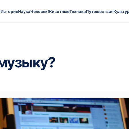
История
Наука
Человек
Животные
Техника
Путешествия
Культу
 музыку?