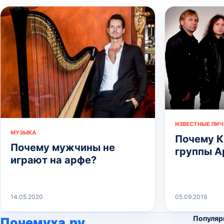
ИЗВЕСТНЫЕ ЛИ
МУЗЫКА
Почему К
Почему мужчины не
группы А
играют на арфе?
14.05.2020
05.09.2019
Популяр
Почемуха.ру