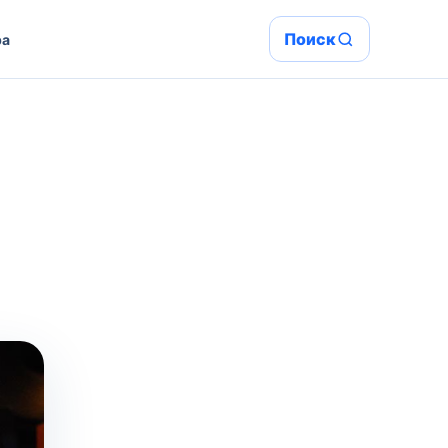
Поиск
ра