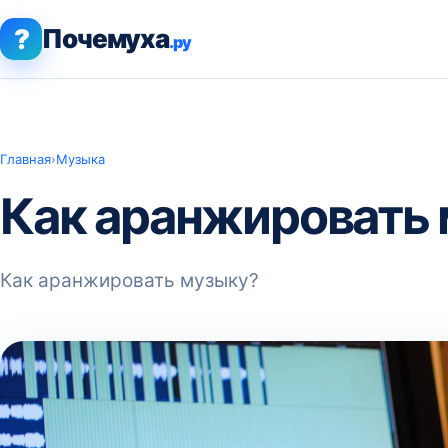
?
Почемуха
.ру
Главная
›
Музыка
Как аранжировать
Как аранжировать музыку?