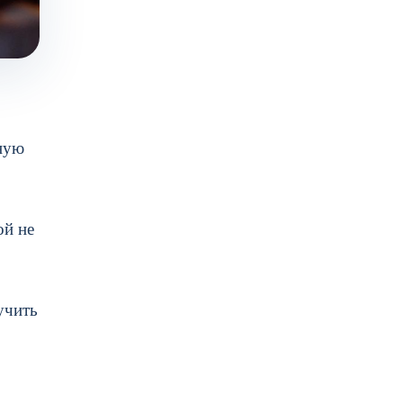
вную
ой не
учить