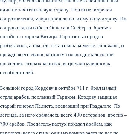
Нусайр, обеспокоенный тем, как бы его подчиненный
один не захватил целую страну.
Почти не встречая
сопротивления, мавры прошли по всему полуострову. Их
сопровождали войска Оппаса и Сисберта, братьев
покойного короля Витицы. Гарнизоны городов
разбегались, а там, где оставались на месте, горожане, и
прежде всего евреи, которым сильно досталось при
последних готских королях, встречали мавров как
освободителей.
Большой город Кордову в октябре 711 г. брал малый
отряд арабов, посланный Тариком. Кордову защищал
старый генерал Пелиста, воевавший при Гвадалете. По
легенде, за него сражалось всего 400 ветеранов, против –
700 арабов. Предатель-пастух показал арабам, как
перелезть через стену: один из воинов залез на нее по