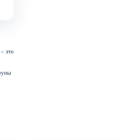
 – это
труны