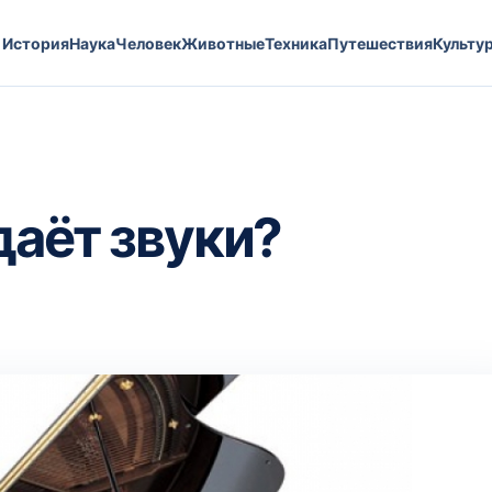
История
Наука
Человек
Животные
Техника
Путешествия
Культу
даёт звуки?