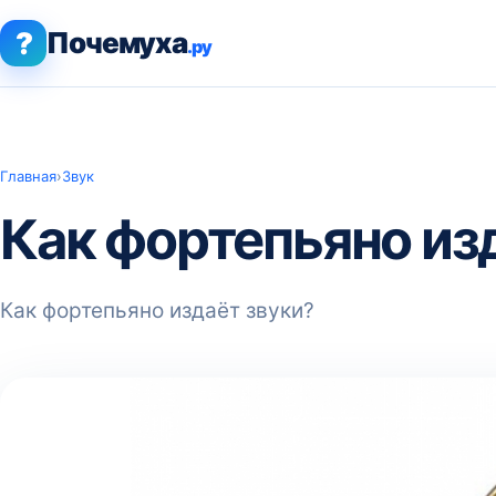
?
Почемуха
.ру
Главная
›
Звук
Как фортепьяно из
Как фортепьяно издаёт звуки?