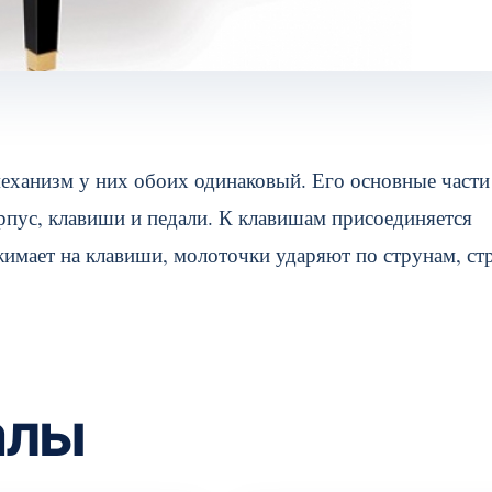
механизм у них обоих одинаковый. Его основные части
пус, клавиши и педали. К клавишам присоединяется
жимает на клавиши, молоточки ударяют по струнам, с
алы