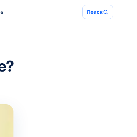
Поиск
ра
е?