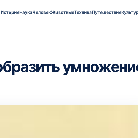
История
Наука
Человек
Животные
Техника
Путешествия
Культу
образить умножени