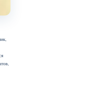
ик,
ся
атов,