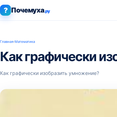
?
Почемуха
.ру
Главная
›
Математика
Как графически из
Как графически изобразить умножение?