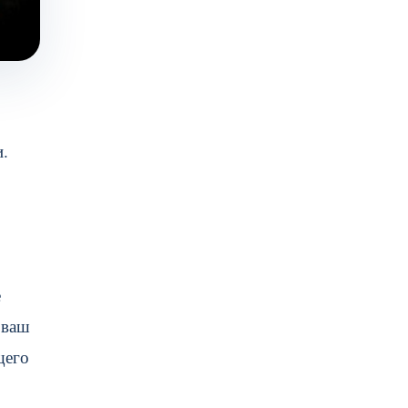
и.
е
 ваш
щего