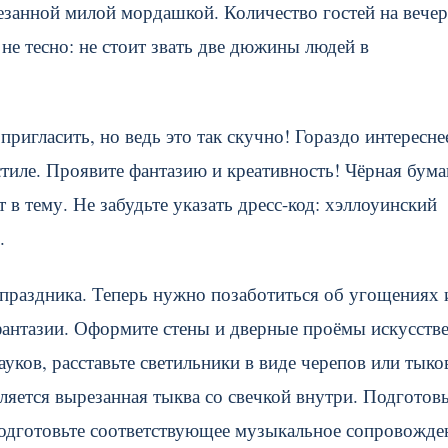
резанной милой мордашкой. Количество гостей на вече
не тесно: не стоит звать две дюжины людей в
ригласить, но ведь это так скучно! Гораздо интересне
тиле. Проявите фантазию и креативность! Чёрная бума
в тему. Не забудьте указать дресс-код: хэллоуинский
.
праздника. Теперь нужно позаботиться об угощениях 
 фантазии. Оформите стены и дверные проёмы искусств
ков, расставьте светильники в виде черепов или тык
яется вырезанная тыква со свечкой внутри. Подготовь
 подготовьте соответствующее музыкальное сопровожде