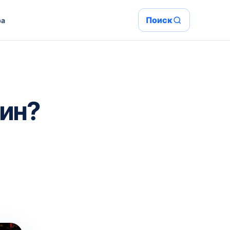
Поиск
ра
уин?