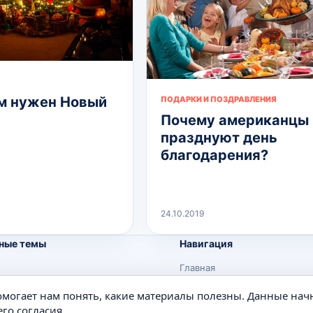
м нужен Новый
ПОДАРКИ И ПОЗДРАВЛЕНИЯ
Почему американцы
празднуют день
благодарения?
24.10.2019
ные темы
Навигация
Главная
Поиск
помогает нам понять, какие материалы полезны. Данные нач
е
Известные личности
го согласия.