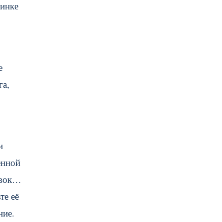
ринке
е
га,
и
енной
овок…
те её
ние.