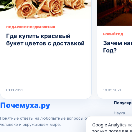
ПОДАРКИ И ПОЗДРАВЛЕНИЯ
НОВЫЙ ГОД
Где купить красивый
Зачем на
букет цветов с доставкой
Год?
01.11.2021
19.05.2021
Популяр
Почемуха.ру
Наука
Понятные ответы на любопытные вопросы о
История
Google Analytics 
человеке и окружающем мире.
Животны
только после ваше