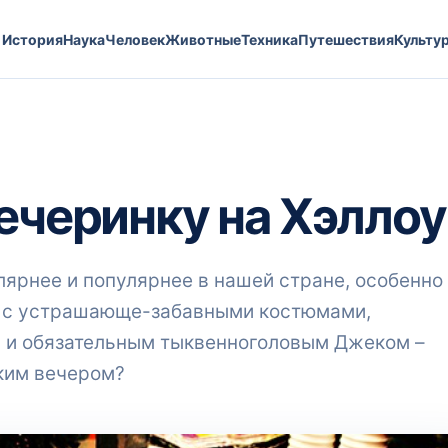
История
Наука
Человек
Животные
Техника
Путешествия
Культу
вечеринку на Хэлло
лярнее и популярнее в нашей стране, особенно
 с устрашающе-забавными костюмами,
 и обязательным тыквенноголовым Джеком –
ким вечером?