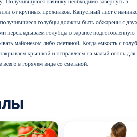
су. Получившуюся начинку необходимо завернуть в
авили от крупных прожилков. Капустный лист с начинк
ем получившиеся голубцы должны быть обжарены с дву
ями перекладываем голубцы в заранее подготовленную
вать майонезом либо сметаной. Когда емкость с голу
о накрываем крышкой и отправляем на малый огонь для
 всего в горячем виде со сметаной.
алы