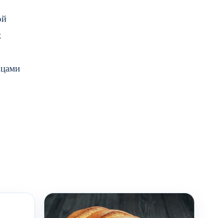
ой
х
бцами