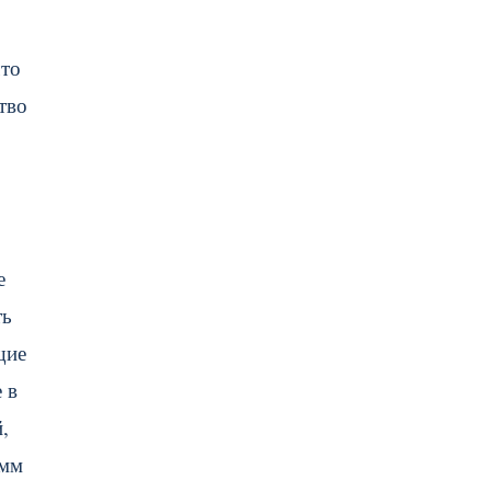
что
тво
е
ть
щие
 в
,
амм