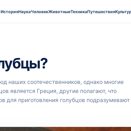
История
Наука
Человек
Животные
Техника
Путешествия
Культу
олубцы?
юд наших соотечественников, однако многие
цов является Греция, другие полагают, что
ов для приготовления голубцов подразумевают