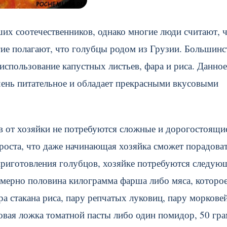
х соотечественников, однако многие люди считают, 
гие полагают, что голубцы родом из Грузии. Большинс
спользование капустных листьев, фара и риса. Данное
чень питательное и обладает прекрасными вкусовыми
ов от хозяйки не потребуются сложные и дорогостоящи
проста, что даже начинающая хозяйка сможет порадова
приготовления голубцов, хозяйке потребуются следую
имерно половина килограмма фарша либо мяса, которое
 стакана риса, пару репчатых луковиц, пару морковей
овая ложка томатной пасты либо один помидор, 50 гр