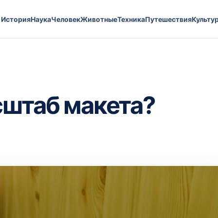
История
Наука
Человек
Животные
Техника
Путешествия
Культу
сштаб макета?