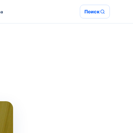
Поиск
ра