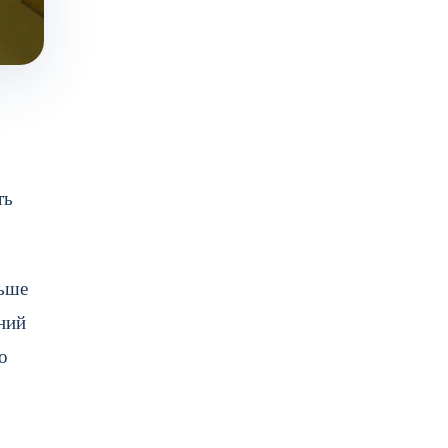
ть
ньше
ний
о