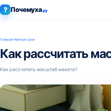
?
Почемуха
.ру
Главная
›
Умелые руки
Как рассчитать ма
Как рассчитать масштаб макета?