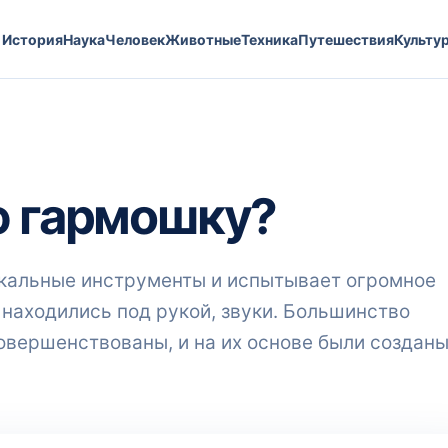
История
Наука
Человек
Животные
Техника
Путешествия
Культу
ю гармошку?
ыкальные инструменты и испытывает огромное
 находились под рукой, звуки. Большинство
овершенствованы, и на их основе были создан