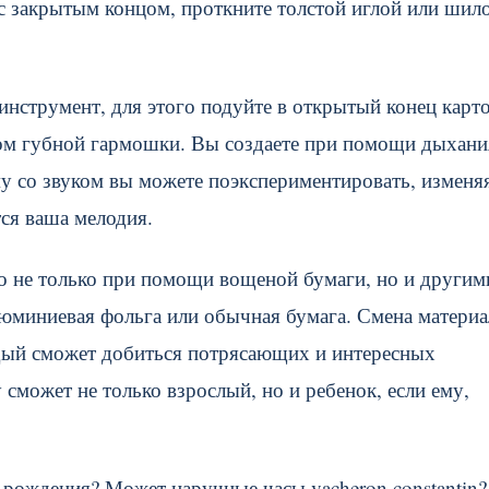
 с закрытым концом, проткните толстой иглой или шил
нструмент, для этого подуйте в открытый конец карт
ком губной гармошки. Вы создаете при помощи дыхани
ому со звуком вы можете поэкспериментировать, изменя
ся ваша мелодия.
но не только при помощи вощеной бумаги, но и другим
люминиевая фольга или обычная бумага. Смена материа
ждый сможет добиться потрясающих и интересных
может не только взрослый, но и ребенок, если ему,
 рождения? Может наручные часы vacheron constantin?