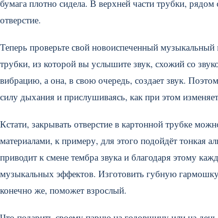
бумага плотно сидела. В верхней части трубки, рядом
отверстие.
Теперь проверьте свой новоиспеченный музыкальный и
трубки, из которой вы услышите звук, схожий со зву
вибрацию, а она, в свою очередь, создает звук. Поэт
силу дыхания и прислушиваясь, как при этом изменяет
Кстати, закрывать отверстие в картонной трубке мож
материалами, к примеру, для этого подойдёт тонкая а
приводит к смене тембра звука и благодаря этому ка
музыкальных эффектов. Изготовить губную гармошку с
конечно же, поможет взрослый.
Что подарить своему парню на годовщину или на день