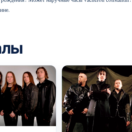
ине.
алы