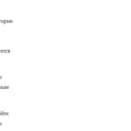
тории
яется
е
 вам
ойте
ы