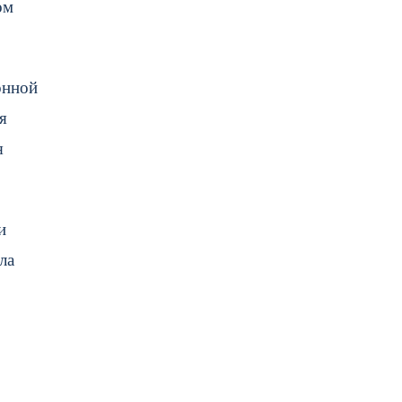
ом
онной
я
я
и
ла