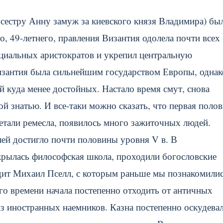
 сестру Анну замуж за киевского князя Владимира) бы
о, 49-летнего, правления Византия одолела почти всех
нциальных аристократов и укрепил центральную
Византия была сильнейшим государством Европы, однак
ей куда менее достойных. Настало время смут, снова
ой знатью.
И все-таки можно сказать, что первая поло
ветали ремесла, появилось много зажиточных людей.
лей достигло почти половины уровня V в. В
крылась философская школа, проходили богословские
удит Михаил Пселл, с которым раньше мы познакомилис
ого времени начала постепенно отходить от античных
из иностранных наемников. Казна постепенно оскудевал