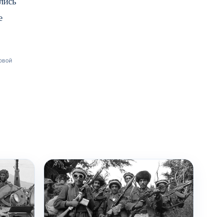
лись
е
овой