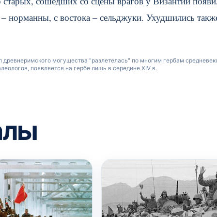
о старых, сошедших со сцены врагов у Византии появи
а – норманны, с востока – сельджуки. Ухудшились такж
вол древнеримского могущества "разлетелась" по многим гербам средневек
леологов, появляется на гербе лишь в середине XIV в.
алы