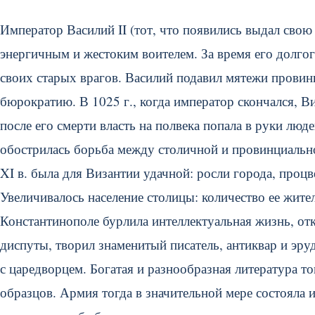
Император Василий II (тот, что появились выдал свою
энергичным и жестоким воителем. За время его долгог
своих старых врагов. Василий подавил мятежи прови
бюрократию. В 1025 г., когда император скончался, 
после его смерти власть на полвека попала в руки люд
обострилась борьба между столичной и провинциальн
XI в. была для Византии удачной: росли города, проц
Увеличивалось население столицы: количество ее жите
Константинополе бурлила интеллектуальная жизнь, от
диспуты, творил знаменитый писатель, антиквар и эр
с царедворцем. Богатая и разнообразная литература т
образцов. Армия тогда в значительной мере состояла 