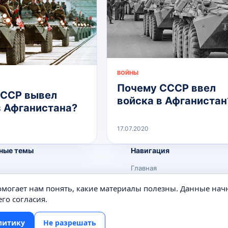
ВОЙНЫ
Почему СССР ввел
СССР вывел
войска в Афганистан
з Афганистана?
17.07.2020
ные темы
Навигация
Главная
Поиск
помогает нам понять, какие материалы полезны. Данные нач
е
Известные личности
го согласия.
Изобретения
литику
Не разрешать