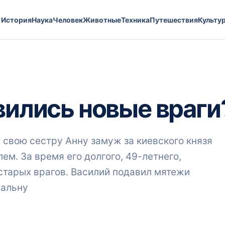
История
Наука
Человек
Животные
Техника
Путешествия
Культу
вились новые враги
л свою сестру Анну замуж за киевского князя
м. За время его долгого, 49-летнего,
 старых врагов. Василий подавил мятежи
ральну