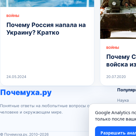
ВОЙНЫ
Почему Россия напала на
Украину? Кратко
ВОЙНЫ
Почему 
войска и
24.05.2024
20.07.2020
Популяр
Почемуха.ру
Наука
Понятные ответы на любопытные вопросы о
История
Google Analytics 
человеке и окружающем мире.
Животны
только после ваше
Техника
Разрешить ана
© Почемуха.ру, 2010–2026