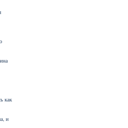
л
о
вина
ь как
а, и