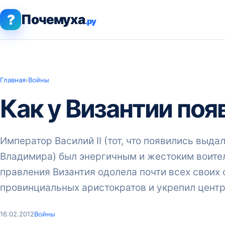
?
Почемуха
.ру
Главная
›
Войны
Как у Византии поя
Император Василий II (тот, что появились выда
Владимира) был энергичным и жестоким воителе
правления Византия одолела почти всех своих
провинциальных аристократов и укрепил цент
16.02.2012
Войны