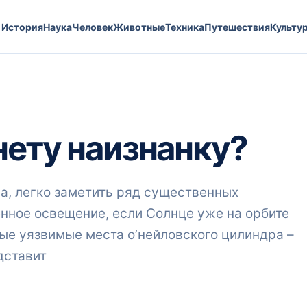
История
Наука
Человек
Животные
Техника
Путешествия
Культу
нету наизнанку?
а, легко заметить ряд существенных
енное освещение, если Солнце уже на орбите
мые уязвимые места о’нейловского цилиндра –
дставит