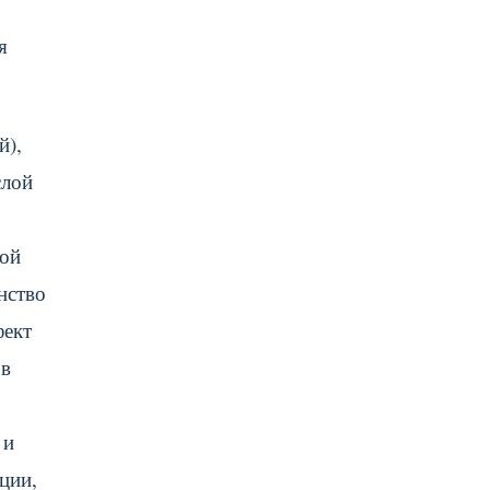
я
й),
слой
рой
нство
фект
 в
 и
ции,