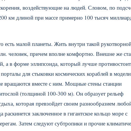
корения, воздействующие на людей. Словом, по подсч
 200 км длиной при массе примерно 100 тысяч миллиар
то есть малой планеты. Жить внутри такой рукотворно
млн. человек, причем вполне комфортно. Внешне же ст
й, а в форме эллипсоида, который лучше противостоит
порталы для стыковки космических кораблей в модели
е вращаются вместе с ним. Мощные стены станции
литослой (толщиной 100-300 м). Он образует рельеф
отдыха, которая превзойдет своим разнообразием любо
 раскинется заключенное в гигантское кольцо море с
ерегам. Затем следуют субтропики и прочие климатич