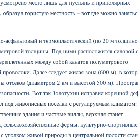
едусмотрено место лишь для пустынь и приполярных
 образуя гористую местность – вот где можно занятьс
о-асфальтовый и термопластический (по 20 м толщино
 2-метровой толщины. Под ними расположится силовой 
 переплетенных между собой канатов полуметрового
 проволоки. Далее следует жилая зона (600 м), в кото
ы отсеков (диаметром 2 км и высотой 500 м). Простра
зопасности. Вот так Золотухин исправил коренной де
вел под живописные поселки с регулируемым климатом:
твенные здания и частные виллы, верхняя станет
д сельскохозяйственные фермы, культурно-спортивные
с уголком живой природы в центральной полости стан