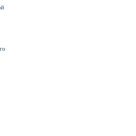
ой
го
и