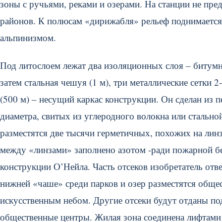
зоны с ручьями, реками и озерами. На станции не пр
районов. К полюсам «дирижабля» рельеф поднимается,
альпинизмом.
Под литослоем лежат два изоляционных слоя – битумн
затем стальная чешуя (1 м), три металлические сетки
(500 м) – несущий каркас конструкции. Он сделан из
диаметра, свитых из углеродного волокна или стальной
разместятся две тысячи герметичных, похожих на линз
между «линзами» заполнено азотом -ради пожарной бе
конструкции О’Нейла. Часть отсеков изобретатель от
нижней «чаше» среди парков и озер разместятся общес
искусственным небом. Другие отсеки будут отданы по
общественные центры. Жилая зона соединена лифтами 