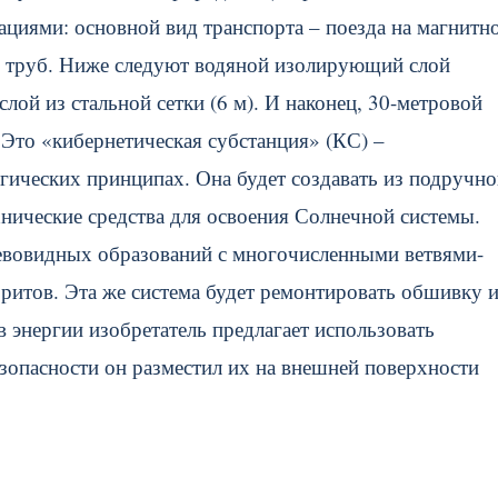
циями: основной вид транспорта – поезда на магнитн
х труб. Ниже следуют водяной изолирующий слой
лой из стальной сетки (6 м). И наконец, 30-метровой
то «кибернетическая субстанция» (КС) –
огических принципах. Она будет создавать из подручно
ехнические средства для освоения Солнечной системы.
ревовидных образований с многочисленными ветвями-
ритов. Эта же система будет ремонтировать обшивку 
в энергии изобретатель предлагает использовать
зопасности он разместил их на внешней поверхности