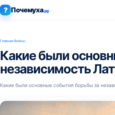
?
Почемуха
.ру
Главная
›
Войны
Какие были основн
независимость Ла
Какие были основные события борьбы за неза