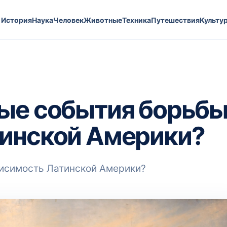
История
Наука
Человек
Животные
Техника
Путешествия
Культу
ые события борьбы
тинской Америки?
висимость Латинской Америки?