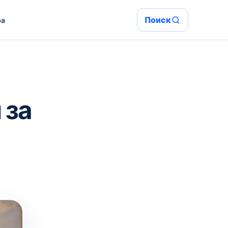
Поиск
ра
 за