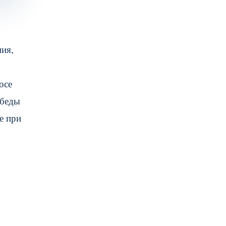
ния,
осе
беды
е при