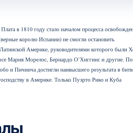
 Плата в 1810 году стало началом процесса освобожде
 (верные королю Испании) не смогли остановить
 Латинской Америке, руководителями которого были Х
осе Мария Морелос, Бернардо О’Хиггинс и другие.
По
обо и Пичинча достигли наивысшего результата в битв
осподству в Америке. Только Пуэрто Рико и Куба
алы