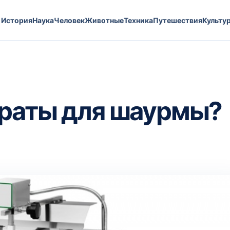
История
Наука
Человек
Животные
Техника
Путешествия
Культу
араты для шаурмы?