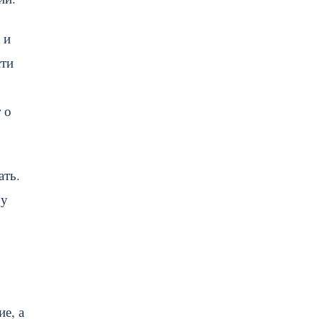
 и
сти
 о
ать.
зу
е, а