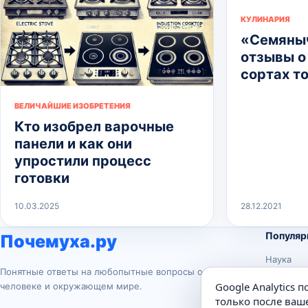
КУЛИНАРИЯ
«Семяныч
отзывы о
сортах т
ВЕЛИЧАЙШИЕ ИЗОБРЕТЕНИЯ
Кто изобрел варочные
панели и как они
упростили процесс
готовки
10.03.2025
28.12.2021
Популяр
Почемуха.ру
Наука
Понятные ответы на любопытные вопросы о
История
Google Analytics 
человеке и окружающем мире.
Животны
только после ваше