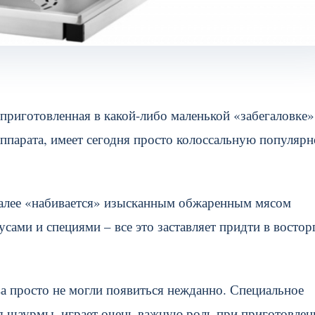
 приготовленная в какой-либо маленькой «забегаловке»
парата, имеет сегодня просто колоссальную популярн
далее «набивается» изысканным обжаренным мясом
ами и специями – все это заставляет придти в востор
ва просто не могли появиться нежданно. Специальное
я шаурмы, играет очень важную роль при приготовлен