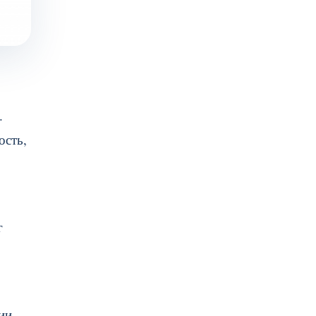
.
ость,
г
ии.