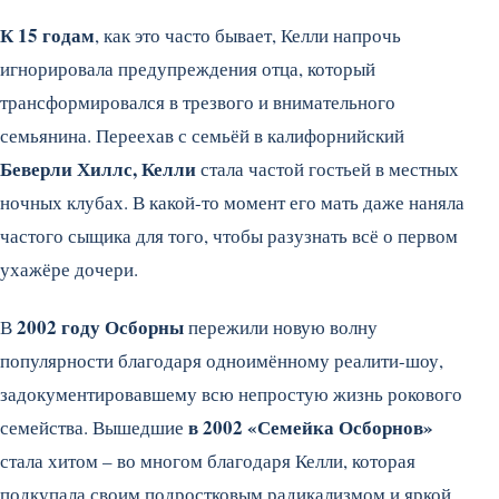
К 15 годам
, как это часто бывает, Келли напрочь
игнорировала предупреждения отца, который
трансформировался в трезвого и внимательного
семьянина. Переехав с семьёй в калифорнийский
Беверли Хиллс, Келли
стала частой гостьей в местных
ночных клубах. В какой-то момент его мать даже наняла
частого сыщика для того, чтобы разузнать всё о первом
ухажёре дочери.
2002 году Осборны
В
пережили новую волну
популярности благодаря одноимённому реалити-шоу,
задокументировавшему всю непростую жизнь рокового
в 2002 «Семейка Осборнов»
семейства. Вышедшие
стала хитом – во многом благодаря Келли, которая
подкупала своим подростковым радикализмом и яркой