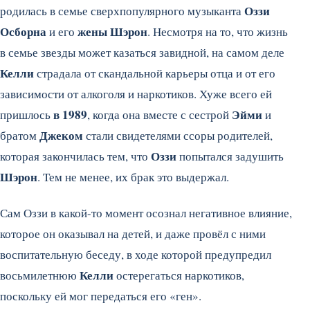
Оззи
родилась в семье сверхпопулярного музыканта
Осборна
жены Шэрон
и его
. Несмотря на то, что жизнь
в семье звезды может казаться завидной, на самом деле
Келли
страдала от скандальной карьеры отца и от его
зависимости от алкоголя и наркотиков. Хуже всего ей
в 1989
Эйми
пришлось
, когда она вместе с сестрой
и
Джеком
братом
стали свидетелями ссоры родителей,
Оззи
которая закончилась тем, что
попытался задушить
Шэрон
. Тем не менее, их брак это выдержал.
Сам Оззи в какой-то момент осознал негативное влияние,
которое он оказывал на детей, и даже провёл с ними
воспитательную беседу, в ходе которой предупредил
Келли
восьмилетнюю
остерегаться наркотиков,
поскольку ей мог передаться его «ген».