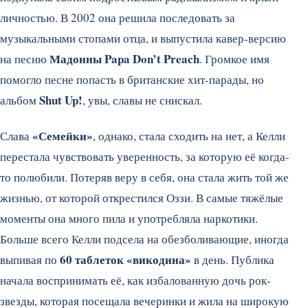
личностью. В 2002 она решила последовать за
музыкальными стопами отца, и выпустила кавер-версию
Мадонны Papa Don’t Preach
на песню
. Громкое имя
помогло песне попасть в британские хит-парады, но
Shut Up!
альбом
, увы, славы не снискал.
«Семейки»
Слава
, однако, стала сходить на нет, а Келли
перестала чувствовать уверенность, за которую её когда-
то полюбили. Потеряв веру в себя, она стала жить той же
жизнью, от которой открестился Оззи. В самые тяжёлые
моменты она много пила и употребляла наркотики.
Больше всего Келли подсела на обезболивающие, иногда
60 таблеток
«викодина»
выпивая по
в день. Публика
начала воспринимать её, как избалованную дочь рок-
звезды, которая посещала вечеринки и жила на широкую